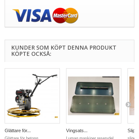
KUNDER SOM KÖPT DENNA PRODUKT
KÖPTE OCKSÅ:
Glättare för...
Vingsats...
Slipdi
Glättare för betong....
Lumag maskiner reservdel
slipdis