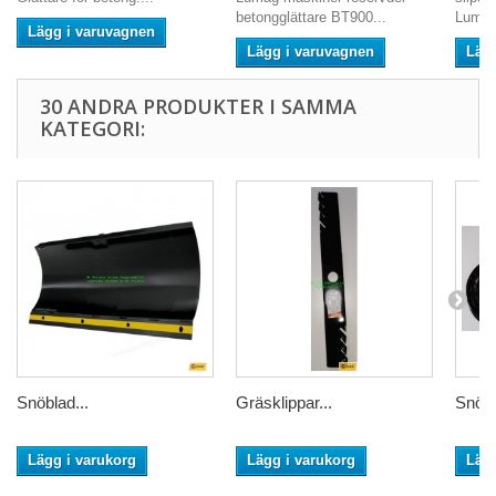
betongglättare BT900...
Lumag
Lägg i varuvagnen
Lägg i varuvagnen
Läg
30 ANDRA PRODUKTER I SAMMA
KATEGORI:
Snöblad...
Gräsklippar...
Snörst
Lägg i varukorg
Lägg i varukorg
Lägg