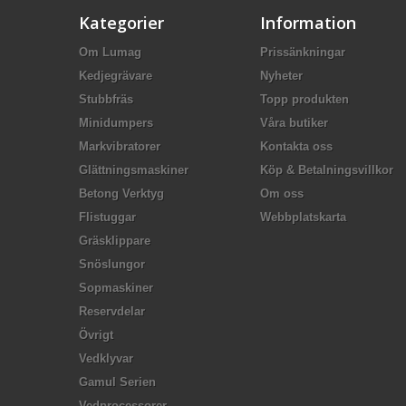
Kategorier
Information
Om Lumag
Prissänkningar
Kedjegrävare
Nyheter
Stubbfräs
Topp produkten
Minidumpers
Våra butiker
Markvibratorer
Kontakta oss
Glättningsmaskiner
Köp & Betalningsvillkor
Betong Verktyg
Om oss
Flistuggar
Webbplatskarta
Gräsklippare
Snöslungor
Sopmaskiner
Reservdelar
Övrigt
Vedklyvar
Gamul Serien
Vedprocessorer