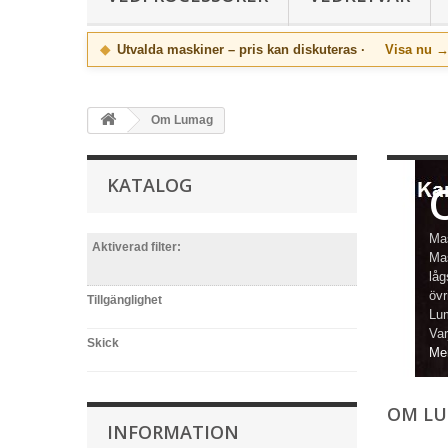
◆
Utvalda maskiner – pris kan diskuteras ·
Visa nu 
Om Lumag
KATALOG
Mas
Aktiverad filter:
Mas
låg
övr
Tillgänglighet
Lum
Var
Skick
Me
OM L
INFORMATION