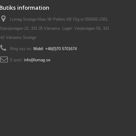
Butiks information
Lumag Sverige Alias Mr Pellets AB Org.nr:556956-2381,
Kävsjövägen 22, 331 35 Värnamo. Lager: Växjövägen 50, 331
42 Värnamo Sverige
Ring oss nu:
Mobil: +46(0)70 5701674
E-post:
info@lumag.se