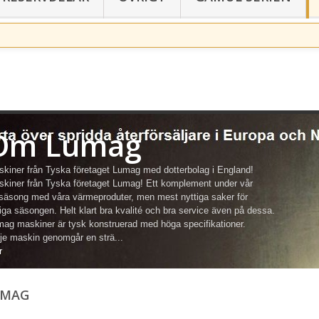
→
Om Lumag
kiner från Tyska företaget Lumag med dotterbolag i England!
kiner från Tyska företaget Lumag! Ett komplement under vår
säsong med våra värmeproduter, men mest nyttiga saker för
iga säsongen. Helt klart bra kvalité och bra service även på dessa.
ag maskiner är tysk konstruerad med höga specifikationer.
je maskin genomgår en strä...
r
UMAG