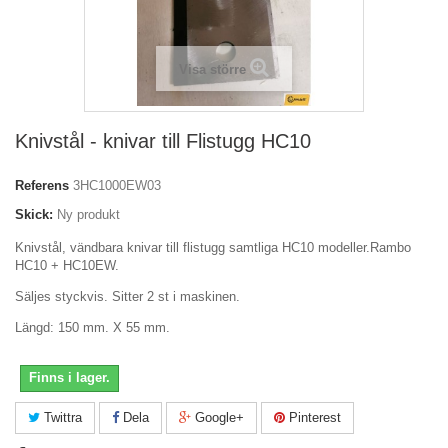
Visa större
Knivstål - knivar till Flistugg HC10
Referens
3HC1000EW03
Skick:
Ny produkt
Knivstål, vändbara knivar till flistugg samtliga HC10 modeller.Rambo
HC10 + HC10EW.
Säljes styckvis. Sitter 2 st i maskinen.
Längd: 150 mm. X 55 mm.
Finns i lager.
Twittra
Dela
Google+
Pinterest