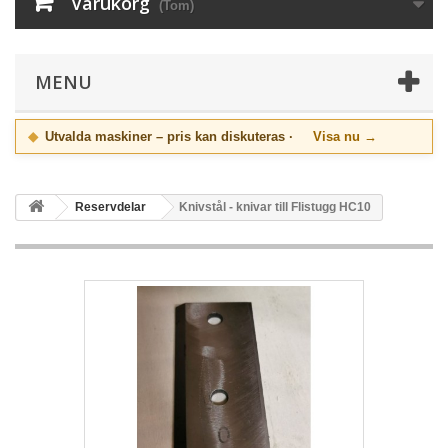
Varukorg
(Tom)
MENU
◆
Utvalda maskiner – pris kan diskuteras ·
Visa nu →
Reservdelar
Knivstål - knivar till Flistugg HC10