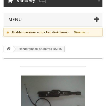
Varukorg
(Tom)
MENU
◆
Utvalda maskiner – pris kan diskuteras ·
Visa nu →
Handbroms till stubbfräs BSF15