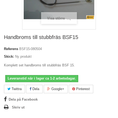
Visa större
Handbroms till stubbfräs BSF15
Referens
BSF15-080504
Skick:
Ny produkt
Komplett set handbroms till stubbfräs BSF 15.
Leveranstid när i lager ca 1-2 arbetsdagar.
Twittra
Dela
Google+
Pinterest
Dela på Facebook
Skriv ut