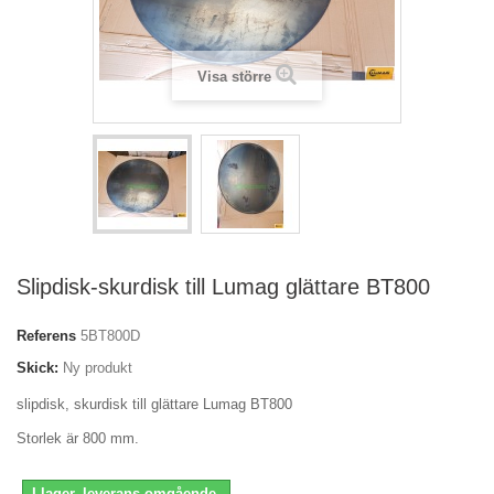
Visa större
Slipdisk-skurdisk till Lumag glättare BT800
Referens
5BT800D
Skick:
Ny produkt
slipdisk, skurdisk till glättare Lumag BT800
Storlek är 800 mm.
I lager, leverans omgående.