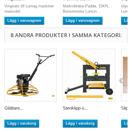
Vingsats till Lumag maskiner
Markvibrator-Padda, 15KN,
slipdis
reservdel...
Bensinmotor Loncin...
Lumag
Lägg i varuvagnen
Lägg i varuvagnen
Läg
8 ANDRA PRODUKTER I SAMMA KATEGORI:
Glättare...
Stenklipp-s...
Slipdi
Lägg i varukorg
Lägg i varukorg
Lägg