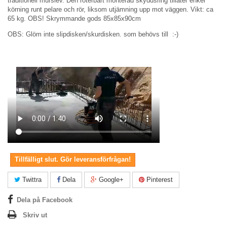
traditionell murslev.
Den roterbart monterad skyddsring tillåter enkel
körning runt pelare och rör, liksom utjämning upp mot väggen. Vikt: ca
65 kg. OBS! Skrymmande gods 85x85x90cm
OBS: Glöm inte slipdisken/skurdisken. som behövs till :-)
Tillfälligt slut. Gör leveransförfrågan!
Twittra
Dela
Google+
Pinterest
Dela på Facebook
Skriv ut