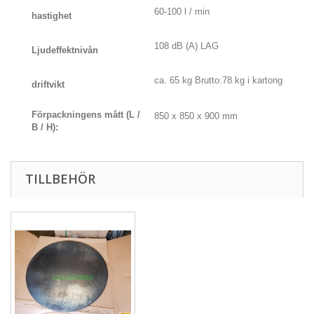
60-100 l / min
hastighet
108 dB (A) LAG
Ljudeffektnivån
ca.
65 kg Brutto:78 kg i kartong
driftvikt
Förpackningens mått (L /
850 x 850 x 900 mm
B / H):
TILLBEHÖR