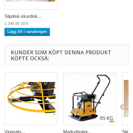
Slipdisk-skurdisk...
1 348,00 SEK
Lägg till i varukorgen
KUNDER SOM KÖPT DENNA PRODUKT
KÖPTE OCKSÅ:
Vingsats...
Markvibrator...
Slipdi