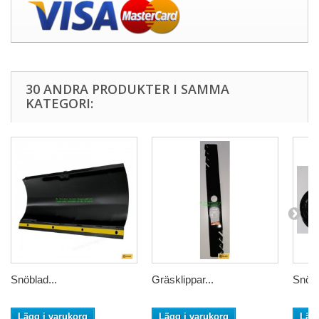
30 ANDRA PRODUKTER I SAMMA
KATEGORI:
Snöblad...
Gräsklippar...
Snörst
Lägg i varukorg
Lägg i varukorg
Lägg