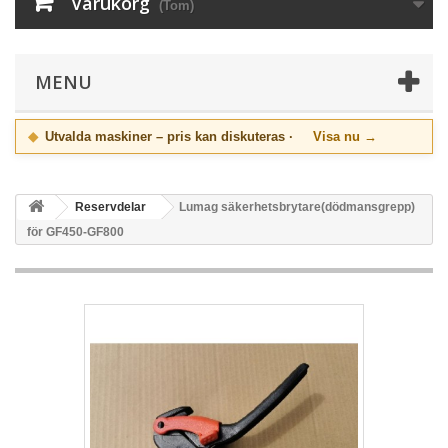
Varukorg
(Tom)
MENU
◆
Utvalda maskiner – pris kan diskuteras ·
Visa nu →
Reservdelar
Lumag säkerhetsbrytare(dödmansgrepp)
för GF450-GF800