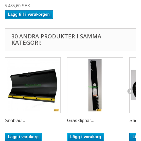
5 485,60 SEK
Lägg till i varukorgen
30 ANDRA PRODUKTER I SAMMA
KATEGORI:
Snöblad...
Gräsklippar...
Snörst
Lägg i varukorg
Lägg i varukorg
Lägg