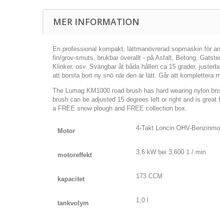
MER INFORMATION
En professional kompakt, lättmanövrerad sopmaskin för anv
fin/grov-
smuts, brukbar överallt - på Asfalt, Betong, Gatste
Klinker, osv. Svängbar åt båda hållen ca 15 grader, juster
att borsta bort ny snö när den är lätt. Går att komplettera 
The Lumag KM1000 road brush has hard wearing nylon brist
brush can be adjusted 15 degrees left or right and is grea
a FREE snow plough and FREE collection box.
4-Takt Loncin OHV-Benzinmo
Motor
3,6 kW bei 3,600 1 / min
motoreffekt
173 CCM
kapacitet
1,0 l
tankvolym