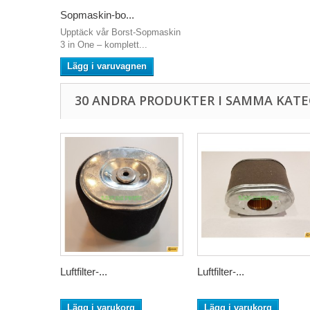
Sopmaskin-bo...
Upptäck vår Borst-Sopmaskin
3 in One – komplett...
Lägg i varuvagnen
30 ANDRA PRODUKTER I SAMMA KATE
Luftfilter-...
Luftfilter-...
Lägg i varukorg
Lägg i varukorg