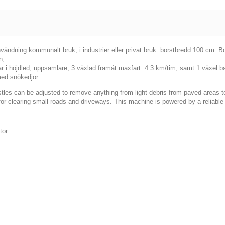
ändning kommunalt bruk, i industrier eller privat bruk. borstbredd 100 cm.
Bo
n,
bar i höjdled, uppsamlare, 3 växlad framåt maxfart: 4.3 km/tim, samt 1 växel
med snökedjor.
les can be adjusted to remove anything from light debris from paved areas 
t for clearing small roads and driveways. This machine is powered by a reliab
tor