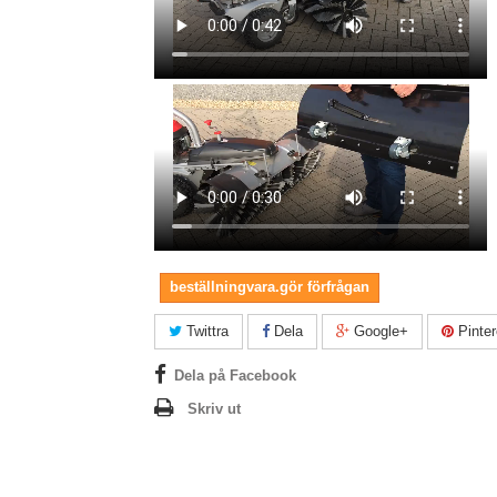
beställningvara.gör förfrågan
Twittra
Dela
Google+
Pinter
Dela på Facebook
Skriv ut