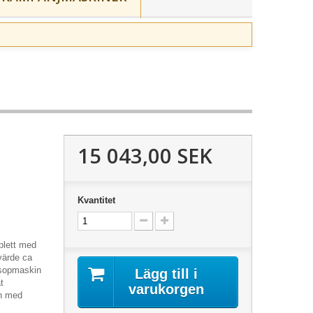
15 043,00 SEK
Kvantitet
plett med
värde ca
 sopmaskin
Lägg till i
t
varukorgen
on med