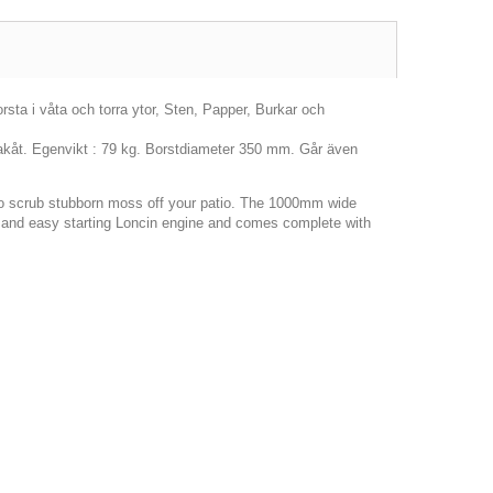
rsta i våta och torra ytor, Sten, Papper, Burkar och
 bakåt. Egenvikt : 79 kg. Borstdiameter 350 mm. Går även
to scrub stubborn moss off your patio. The 1000mm wide
le and easy starting Loncin engine and comes complete with