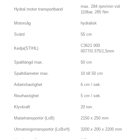
max. 284 rpm/min vid
Hydral motor transportband
110bar, 285 Nm
Motorsåg
hydralisk
Svärd
55 cm
C3621 000
Kedja(STIHL)
0077/0.375/1,5mm
Spaltlängd max.
50 cm
Spaltdiameter max.
10 till 50 cm
Arbetshastighet
6 cm / sek.
Reurhastighet
5 cm / sek.
Klyvkraft
20 ton.
Matartransportör (LxB)
2150 x 250 mm
Utmatningstransportör (LxBxH)
3200 x 200 x 2200 mm