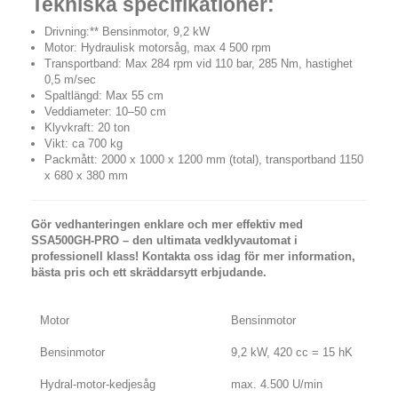
Tekniska specifikationer:
Drivning:** Bensinmotor, 9,2 kW
Motor: Hydraulisk motorsåg, max 4 500 rpm
Transportband: Max 284 rpm vid 110 bar, 285 Nm, hastighet
0,5 m/sec
Spaltlängd: Max 55 cm
Veddiameter: 10–50 cm
Klyvkraft: 20 ton
Vikt: ca 700 kg
Packmått: 2000 x 1000 x 1200 mm (total), transportband 1150
x 680 x 380 mm
Gör vedhanteringen enklare och mer effektiv med
SSA500GH-PRO – den ultimata vedklyvautomat i
professionell klass! Kontakta oss idag för mer information,
bästa pris och ett skräddarsytt erbjudande.
Motor
Bensinmotor
Bensinmotor
9,2 kW, 420 cc = 15 hK
Hydral-motor-kedjesåg
max. 4.500 U/min