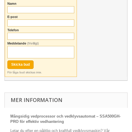
Namn
E-post
Telefon
Meddelande
(frivilligt)
Skicka bud
För låga bud skickas inte.
MER INFORMATION
Mångsidig vedprocessor och vedklyvsautomat – SSA500GH-
PRO för effektiv vedhantering
Letar du efter en pålitlig och kraftfull vedklyvsmaskin? Vår