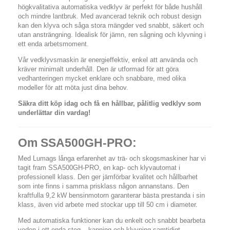
högkvalitativa automatiska vedklyv är perfekt för både hushåll
och mindre lantbruk. Med avancerad teknik och robust design
kan den klyva och såga stora mängder ved snabbt, säkert och
utan ansträngning. Idealisk för jämn, ren sågning och klyvning i
ett enda arbetsmoment.
Vår vedklyvsmaskin är energieffektiv, enkel att använda och
kräver minimalt underhåll. Den är utformad för att göra
vedhanteringen mycket enklare och snabbare, med olika
modeller för att möta just dina behov.
Säkra ditt köp idag och få en hållbar, pålitlig vedklyv som
underlättar din vardag!
Om SSA500GH-PRO:
Med Lumags långa erfarenhet av trä- och skogsmaskiner har vi
tagit fram SSA500GH-PRO, en kap- och klyvautomat i
professionell klass. Den ger jämförbar kvalitet och hållbarhet
som inte finns i samma prisklass någon annanstans. Den
kraftfulla 9,2 kW bensinmotorn garanterar bästa prestanda i sin
klass, även vid arbete med stockar upp till 50 cm i diameter.
Med automatiska funktioner kan du enkelt och snabbt bearbeta
veden i ett enda steg – kapning och klyvning samtidigt.