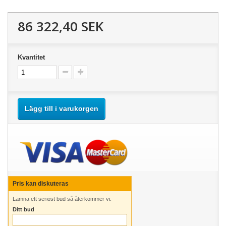
86 322,40 SEK
Kvantitet
Lägg till i varukorgen
Pris kan diskuteras
Lämna ett seriöst bud så återkommer vi.
Ditt bud