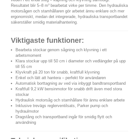
Resultatet blir 5–8 m³ bearbetat virke per timme. Den hydrauliska
motorsågen och stamhållaren gör arbetet ännu enklare och mer
ergonomiskt, medan det integrerade, hydrauliska transportbandet
säkerställer smidig materialhantering.
Viktigaste funktioner:
Bearbeta stockar genom sågning och klyvning i ett
arbetsmoment
Klara stockar upp till 50 cm i diameter och vedlängder på upp
till 55 cm
Klyvkraft på 20 ton för snabb, kraftfull klyvning
Enkel och lätt att hantera – perfekt för användaren
Automatisk borttagning av ved via inbyggt bandtransportband
Kraftfull 9,2 kW bensinmotor för snabb drift även med stora
stockar
Hydraulisk motorsåg och stamhållare för ännu enklare arbete
Inklusive trevägs reglerventilsats, Parker pump och
hydraulmotor
Dragstång och transportband ingår för smidig flytt och
användning