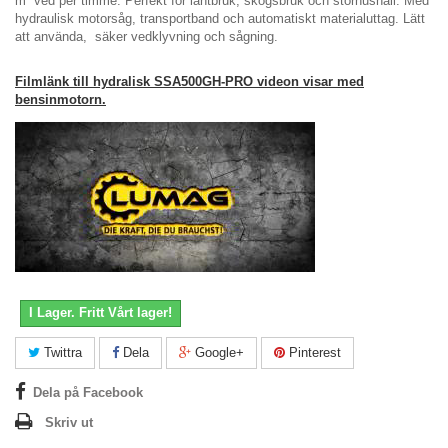
m³ ved per timme. Perfekt för lantbruk, skogsbruk och storhushåll. Med
hydraulisk motorsåg, transportband och automatiskt materialuttag. Lätt
att använda, säker vedklyvning och sågning.
Filmlänk till hydralisk SSA500GH-PRO videon visar med
bensinmotorn.
I Lager. Fritt Vårt lager!
Twittra
Dela
Google+
Pinterest
Dela på Facebook
Skriv ut