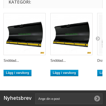
KATEGORI:
Snöblad...
Snöblad...
Dragk
Lägg i varukorg
Lägg i varukorg
Lägg
Nyhetsbrev