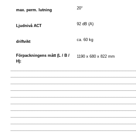
20°
max.
perm. lutning
92 dB (A)
Ljudnivå ACT
ca.
60 kg
driftvikt
Förpackningens mått (L / B /
1190 x 680 x 822 mm
H):