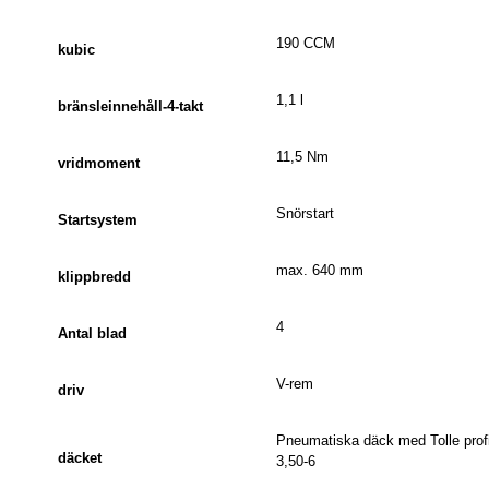
190 CCM
kubic
1,1 l
bränsleinnehåll-4-takt
11,5 Nm
vridmoment
Snörstart
Startsystem
max. 640 mm
klippbredd
4
Antal blad
V-rem
driv
Pneumatiska däck med Tolle profi
däcket
3,50-6